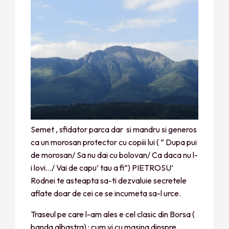
Semet , sfidator parca dar si mandru si generos
ca un morosan protector cu copiii lui ( ” Dupa pui
de morosan/ Sa nu dai cu bolovan/ Ca daca nu l-
i lovi…/ Vai de capu’ tau a fi”) PIETROSU’
Rodnei te asteapta sa-ti dezvaluie secretele
aflate doar de cei ce se incumeta sa-l urce.
Traseul pe care l-am ales e cel clasic din Borsa (
banda albastra) : cum vi cu masina dinspre