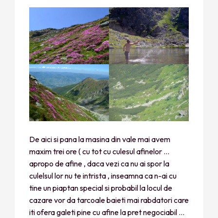
De aici si pana la masina din vale mai avem
maxim trei ore ( cu tot cu culesul afinelor …
apropo de afine , daca vezi ca nu ai spor la
culelsul lor nu te intrista , inseamna ca n-ai cu
tine un piaptan special si probabil la locul de
cazare vor da tarcoale baieti mai rabdatori care
iti ofera galeti pine cu afine la pret negociabil …