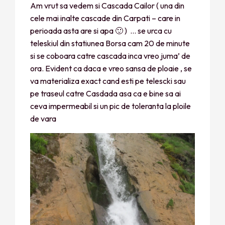
Am vrut sa vedem si Cascada Cailor ( una din
cele mai inalte cascade din Carpati – care in
perioada asta are si apa 🙂 ) … se urca cu
teleskiul din statiunea Borsa cam 20 de minute
si se coboara catre cascada inca vreo juma’ de
ora. Evident ca daca e vreo sansa de ploaie , se
va materializa exact cand esti pe telescki sau
pe traseul catre Casdada asa ca e bine sa ai
ceva impermeabil si un pic de toleranta la ploile
de vara