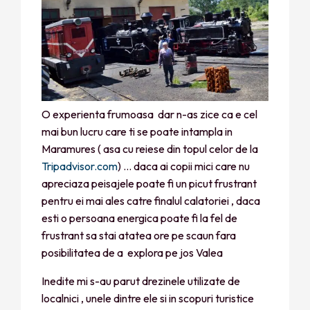
O experienta frumoasa dar n-as zice ca e cel
mai bun lucru care ti se poate intampla in
Maramures ( asa cu reiese din topul celor de la
Tripadvisor.com
) … daca ai copii mici care nu
apreciaza peisajele poate fi un picut frustrant
pentru ei mai ales catre finalul calatoriei , daca
esti o persoana energica poate fi la fel de
frustrant sa stai atatea ore pe scaun fara
posibilitatea de a explora pe jos Valea
Inedite mi s-au parut drezinele utilizate de
localnici , unele dintre ele si in scopuri turistice