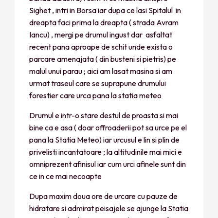
Sighet , intri in Borsa iar dupa ce lasi Spitalul in
dreapta faci prima la dreapta ( strada Avram
Iancu) , mergi pe drumul ingust dar asfaltat
recent pana aproape de schit unde exista o
parcare amenajata ( din busteni si pietris) pe
malul unui parau ; aici am lasat masina si am
urmat traseul care se suprapune drumului
forestier care urca pana la statia meteo
Drumul e intr-o stare destul de proasta si mai
bine ca e asa ( doar offroaderii pot sa urce pe el
pana la Statia Meteo) iar urcusul e lin si plin de
privelisti incantatoare ; la altitudinile mai mici e
omniprezent afinisul iar cum urci afinele sunt din
ce in ce mai necoapte
Dupa maxim doua ore de urcare cu pauze de
hidratare si admirat peisajele se ajunge la Statia