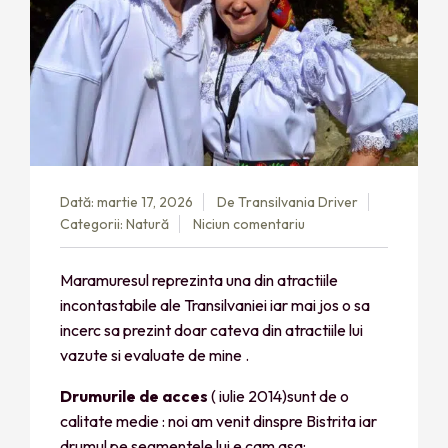
Dată: martie 17, 2026
De
Transilvania Driver
Categorii:
Natură
Niciun comentariu
Maramuresul reprezinta una din atractiile
incontastabile ale Transilvaniei iar mai jos o sa
incerc sa prezint doar cateva din atractiile lui
vazute si evaluate de mine .
Drumurile de acces
( iulie 2014)sunt de o
calitate medie : noi am venit dinspre Bistrita iar
drumul pe segmentele lui e cam asa: