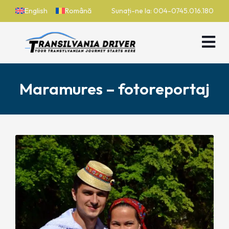
English
Română
Sunați-ne la: 004-0745.016.180
Maramures – fotoreportaj