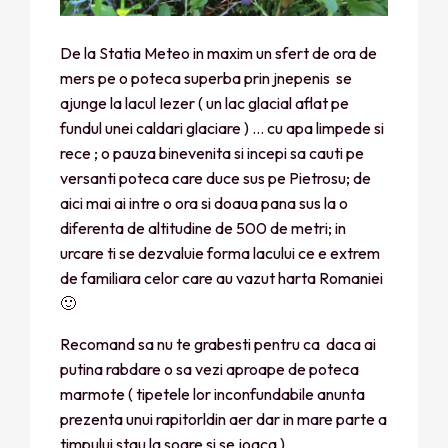
De la Statia Meteo in maxim un sfert de ora de
mers pe o poteca superba prin jnepenis se
ajunge la lacul Iezer ( un lac glacial aflat pe
fundul unei caldari glaciare ) … cu apa limpede si
rece ; o pauza binevenita si incepi sa cauti pe
versanti poteca care duce sus pe Pietrosu; de
aici mai ai intre o ora si doaua pana sus la o
diferenta de altitudine de 500 de metri; in
urcare ti se dezvaluie forma lacului ce e extrem
de familiara celor care au vazut harta Romaniei
🙂
Recomand sa nu te grabesti pentru ca daca ai
putina rabdare o sa vezi aproape de poteca
marmote ( tipetele lor inconfundabile anunta
prezenta unui rapitorldin aer dar in mare parte a
timpului stau la soare si se joaca )