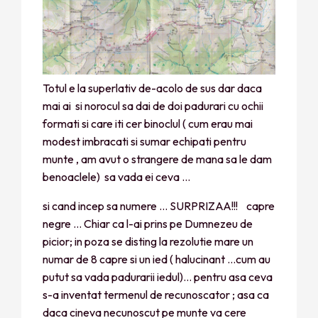
Totul e la superlativ de-acolo de sus dar daca
mai ai si norocul sa dai de doi padurari cu ochii
formati si care iti cer binoclul ( cum erau mai
modest imbracati si sumar echipati pentru
munte , am avut o strangere de mana sa le dam
benoaclele) sa vada ei ceva …
si cand incep sa numere … SURPRIZAA!!! capre
negre … Chiar ca l-ai prins pe Dumnezeu de
picior; in poza se disting la rezolutie mare un
numar de 8 capre si un ied ( halucinant …cum au
putut sa vada padurarii iedul)… pentru asa ceva
s-a inventat termenul de recunoscator ; asa ca
daca cineva necunoscut pe munte va cere