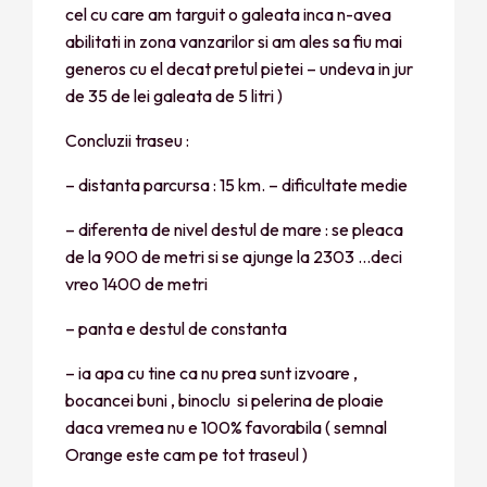
cel cu care am targuit o galeata inca n-avea
abilitati in zona vanzarilor si am ales sa fiu mai
generos cu el decat pretul pietei – undeva in jur
de 35 de lei galeata de 5 litri )
Concluzii traseu :
– distanta parcursa : 15 km. – dificultate medie
– diferenta de nivel destul de mare : se pleaca
de la 900 de metri si se ajunge la 2303 …deci
vreo 1400 de metri
– panta e destul de constanta
– ia apa cu tine ca nu prea sunt izvoare ,
bocancei buni , binoclu si pelerina de ploaie
daca vremea nu e 100% favorabila ( semnal
Orange este cam pe tot traseul )