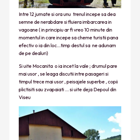
Intre 12 jumate si ora unu trenul incepe sa dea
semne de nerabdare si fluiera imbarcarea in
vagoane ( in principiu ar fi vreo 10 minute din
momentul in care incepe sa cheme turistii pana
efectiv o ia din loc…timp destul sa ne adunam
de pe dealuri)
Si uite Mocanita o ia incet la vale ; drumul pare
mai usor , se leaga discutii intre pasageri si
timpul trece mai usor , peisajele superbe , copii
plictisiti sau zvapaiati … si uite deja Depoul din
Viseu