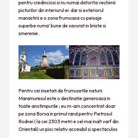
pentru credinciosi si nu numai datorita vechimii
picturilor din interiorul ei dar si exteriorul
manastirii e o zona frumoasa cu peisaje
superbe numa’ bune de savurat in liniste si
smerenie .
Pentru cei insetati de frumusetile naturii
Maramuresul este o destinatie generoasa in
toate anotimpurile ; eu m-am concentrat doar
pe zona Borsa in primul rand pentru Pietrosul
Rodnei ( la cei 2303 metri e cel mai inalt varf din
Orientali) un pisc relativ accesibil si spectaculos