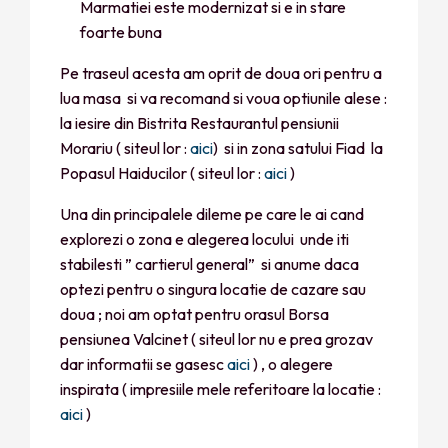
Marmatiei este modernizat si e in stare
foarte buna
Pe traseul acesta am oprit de doua ori pentru a
lua masa si va recomand si voua optiunile alese :
la iesire din Bistrita Restaurantul pensiunii
Morariu ( siteul lor :
aici
) si in zona satului Fiad la
Popasul Haiducilor ( siteul lor :
aici
)
Una din principalele dileme pe care le ai cand
explorezi o zona e alegerea locului unde iti
stabilesti ” cartierul general” si anume daca
optezi pentru o singura locatie de cazare sau
doua ; noi am optat pentru orasul Borsa
pensiunea Valcinet ( siteul lor nu e prea grozav
dar informatii se gasesc
aici
) , o alegere
inspirata ( impresiile mele referitoare la locatie :
aici
)