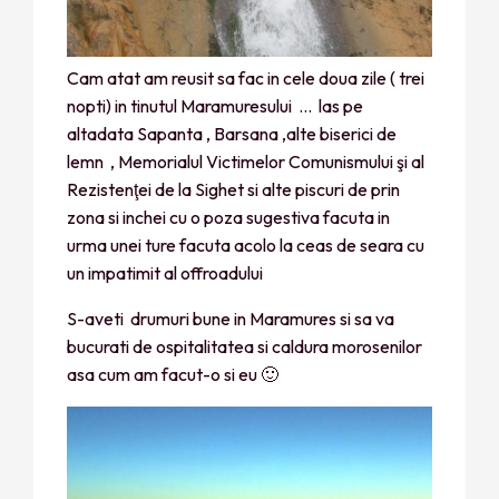
Cam atat am reusit sa fac in cele doua zile ( trei
nopti) in tinutul Maramuresului … las pe
altadata Sapanta , Barsana ,alte biserici de
lemn , Memorialul Victimelor Comunismului şi al
Rezistenţei de la Sighet si alte piscuri de prin
zona si inchei cu o poza sugestiva facuta in
urma unei ture facuta acolo la ceas de seara cu
un impatimit al offroadului
S-aveti drumuri bune in Maramures si sa va
bucurati de ospitalitatea si caldura morosenilor
asa cum am facut-o si eu 🙂