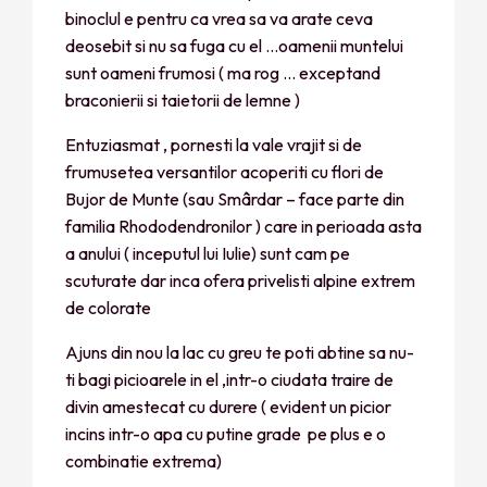
binoclul e pentru ca vrea sa va arate ceva
deosebit si nu sa fuga cu el …oamenii muntelui
sunt oameni frumosi ( ma rog … exceptand
braconierii si taietorii de lemne )
Entuziasmat , pornesti la vale vrajit si de
frumusetea versantilor acoperiti cu flori de
Bujor de Munte (sau Smârdar – face parte din
familia Rhododendronilor ) care in perioada asta
a anului ( inceputul lui Iulie) sunt cam pe
scuturate dar inca ofera privelisti alpine extrem
de colorate
Ajuns din nou la lac cu greu te poti abtine sa nu-
ti bagi picioarele in el ,intr-o ciudata traire de
divin amestecat cu durere ( evident un picior
incins intr-o apa cu putine grade pe plus e o
combinatie extrema)