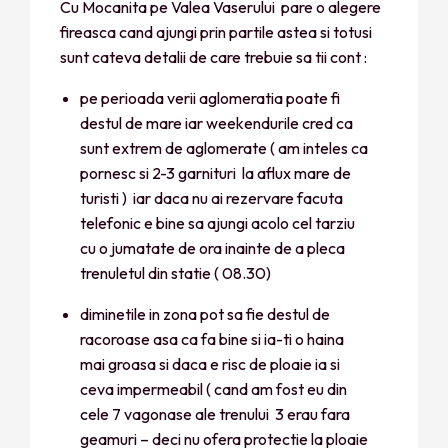
Cu Mocanita pe Valea Vaserului pare o alegere
fireasca cand ajungi prin partile astea si totusi
sunt cateva detalii de care trebuie sa tii cont :
pe perioada verii aglomeratia poate fi
destul de mare iar weekendurile cred ca
sunt extrem de aglomerate ( am inteles ca
pornesc si 2-3 garnituri la aflux mare de
turisti ) iar daca nu ai rezervare facuta
telefonic e bine sa ajungi acolo cel tarziu
cu o jumatate de ora inainte de a pleca
trenuletul din statie ( 08.30)
diminetile in zona pot sa fie destul de
racoroase asa ca fa bine si ia-ti o haina
mai groasa si daca e risc de ploaie ia si
ceva impermeabil ( cand am fost eu din
cele 7 vagonase ale trenului 3 erau fara
geamuri – deci nu ofera protectie la ploaie