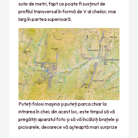
sute de metri, fapt ce poate fi susținut de
profilul transversal în formă de V al cheilor, mai
larg în partea superioară.
Puteți folosi mașina și puteți parca chiar la
intrarea în chei; din acest loc, este timpul să vă
pregătiți aparatul foto și să vă încălziți brațele și
picioarele, deoarece vă așteaptă mari surprize