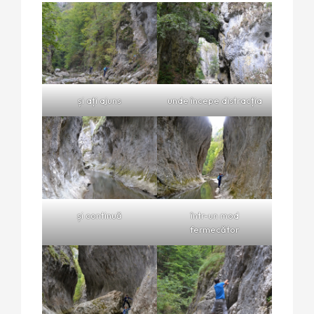
și ați ajuns
unde începe distracția
și continuă
într-un mod
fermecător