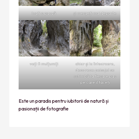
luați o pauză
și mergeți mai departe
veți fi mulțumiți
chiar și la întoarcere,
deoarece peisajul se
schimbă la fiecare pas
pe care îl faceți
Este un paradis pentru iubitorii de natură și
pasionații de fotografie