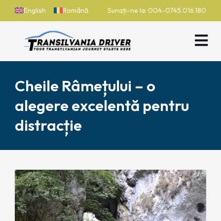
English
Română
Sunați-ne la: 004-0745.016.180
Cheile Râmețului – o
alegere excelentă pentru
distracție